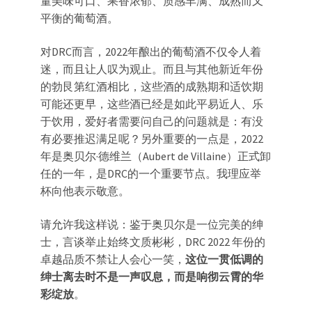
量美味可口、果香浓郁、质感丰满、成熟而又
平衡的葡萄酒。
对DRC而言，2022年酿出的葡萄酒不仅令人着
迷，而且让人叹为观止。而且与其他新近年份
的勃艮第红酒相比，这些酒的成熟期和适饮期
可能还更早，这些酒已经是如此平易近人、乐
于饮用，爱好者需要问自己的问题就是：有没
有必要推迟满足呢？另外重要的一点是，2022
年是奥贝尔·德维兰（Aubert de Villaine）正式卸
任的一年，是DRC的一个重要节点。我理应举
杯向他表示敬意。
请允许我这样说：鉴于奥贝尔是一位完美的绅
士，言谈举止始终文质彬彬，DRC 2022 年份的
卓越品质不禁让人会心一笑，
这位一贯低调的
绅士离去时不是一声叹息，而是响彻云霄的华
彩绽放
。