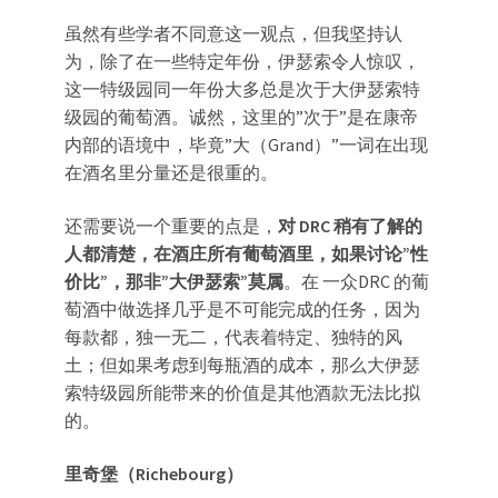
虽然有些学者不同意这一观点，但我坚持认
为，除了在一些特定年份，伊瑟索令人惊叹，
这一特级园同一年份大多总是次于大伊瑟索特
级园的葡萄酒。诚然，这里的”次于”是在康帝
内部的语境中，毕竟”大（Grand）”一词在出现
在酒名里分量还是很重的。
还需要说一个重要的点是，
对 DRC 稍有了解的
人都清楚，在酒庄所有葡萄酒里，如果讨论”性
价比”，那非”大伊瑟索”莫属
。在 一众DRC 的葡
萄酒中做选择几乎是不可能完成的任务，因为
每款都，独一无二，代表着特定、独特的风
土；但如果考虑到每瓶酒的成本，那么大伊瑟
索特级园所能带来的价值是其他酒款无法比拟
的。
里奇堡（Richebourg）