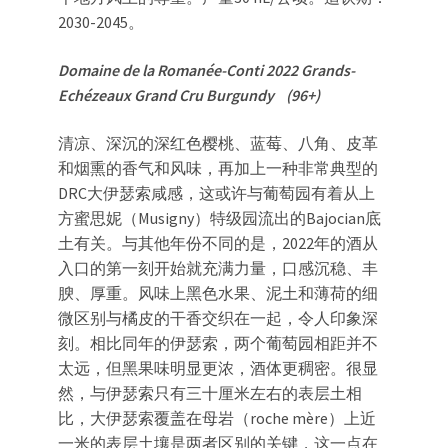
2030-2045。
Domaine de la Romanée-Conti 2022 Grands-
Echézeaux Grand Cru Burgundy (96+)
清凉、深沉的深红色樱桃、蓝莓、八角、皮革
和烟熏的香气和风味，再加上一种非常典型的
DRC大伊瑟索咸感，这或许与葡萄园有着从上
方蜜思妮（Musigny）特级园流出的Bajocian底
土有关。与其他年份不同的是，2022年的酒从
入口的第一刻开始就充满力量，口感沉稳、丰
腴、厚重。风味上黑色水果、泥土和薄荷的细
微区别与橘皮的干香交织在一起，令人印象深
刻。相比同年的伊瑟索，两个葡萄园相距并不
太远，但黑果味明显更浓，酒体更稠密。很显
然，与伊瑟索只有三十厘米左右的表层土相
比，大伊瑟索覆盖在母岩（roche mère）上近
一米的表层土壤是两者区别的关键，这一点在