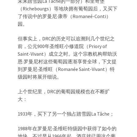
未来踏雪园La Tâche的一部分）和里奇堡
（Richebourgs）等地块拥有葡萄园后，又买下
了传说中的罗曼尼·康帝（Romaneé-Conti）
园。
但事实上，DRC的历史可以追溯到几个世纪之
前，公元900年圣维旺小修道院（Priory of
Saint-Vivant）成立之时。这个宗教机构帮助沃
恩·罗曼尼村这些葡萄园逐渐享誉全球，下文提
到罗曼尼·圣维旺（Romanée Saint-Vivant）特
级园时将展开细说。
上个世纪里，DRC的葡萄园规模也在不断扩
大：
1933年，买下了另一个独占踏雪园La Tâche；
1988年在罗曼尼·圣维旺特级园中获得了如今的
地块，不过早从1966年起，酒庄就已用这个葡