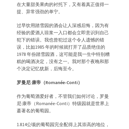
在大量甜美果肉的衬托下，又有着真正值得一
提、异常强劲的单宁。
过早饮用踏雪园的酒会让人深感后悔，因为有
经验的爱酒人琼浆一入口都会立即意识到自己
犯下的错误。我也曾犯过这个令人遗憾的错
误，比如1985 年的时候就打开了品质绝佳的
1978 年份踏雪园酒，这可能是我一生中特别糟
糕的喝酒决定，没有之一。我对那个夜晚和那
个决定记忆犹新，后悔至今。
罗曼尼·康帝（Romanée-Conti）
作为葡萄酒爱好者，不管我们如何讨论，罗曼
尼·康帝（Romanée-Conti）特级园就是世界上
蕞著名的葡萄园。
1.814公顷的葡萄园完全配得上其崇高的地位，