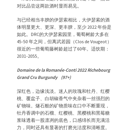
对比品尝这两款酒时显而易见。
与已经相当丰腴的伊瑟索相比，大伊瑟索的酒
体明显更大、更深、更丰腴，至少 2022 年份是
如此。DRC的大伊瑟索园里，葡萄树龄大多在
45-50 年之间，但离武若园（Clos de Vougeot）
很近的一些葡萄藤树龄超过了60年。适饮期：
2031-2055。
Domaine de la Romanée-Conti 2022 Richebourg
Grand Cru Burgundy (97+)
深红色，边缘浅淡。迷人的玫瑰和牡丹、红樱
桃、覆盆子、白胡椒香气中夹杂着一丝强烈的
矿物味。燧石般的矿物质味在口中不断重现，
牡丹香调中的石榴、红樱桃、黑樱桃和黑莓糖
浆味透着一股凛冽的底色，口感绵长而充满活
力，同时还具有显著的打磨光洁度和清晰度。