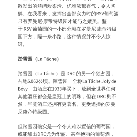
散发出的丝绸般柔滑、优雅浓郁香气，令人陶
醉。在我看来，发挥出全部实力时的RSV葡萄酒
只有罗曼尼·康帝特级园才能与之媲美。鉴
于 RSV 葡萄园的一小部分就在罗曼尼·康帝特级
园下方，隔一条小路，这种情况并不令人惊
讶。
踏雪园（La Tâche）
踏雪园（La Tâche）是 DRC 的另一个独占园，
占地6.062公顷。踏雪园，全称La Tâche Joly de
Bévy，由酒庄在1933年买下，放到全世界任何
其他酒庄都会是皇冠上的明珠，但在 DRC 则不
然，毕竟酒庄还拥有更著名、更受追捧的罗曼
尼康帝特级园。
但踏雪园确实是一个令人难以置信的葡萄园，
或能酿出DRC尤为华丽、甚至艳丽的葡萄酒，