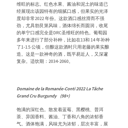
维旺的标志。红色水果、酱油和泥土的味道已
经展现出该园特有的细腻口感，但果实的光泽
度却非常2022 年份。这款酒口感丝滑而不强
劲，尤具勃艮第风味，酒体绵长而圆润，收尾
的单宁口感完全是DRC圣维旺的特色。葡萄园
多年来进行了部分补种，比如在13和 14 年补种
了1-1.5 公顷，但酿这款酒时只用老藤的果实酿
造。这是一款神奇的酒，既平易近人，又深邃
复杂。适饮期：2034-2060。
Domaine de la Romanée-Conti 2022 La Tâche
Grand Cru Burgundy (98+)
饱满的深红色。散发着蓝莓、黑樱桃、普洱
茶、异国香料、酱油、丁香和八角的浓郁香
气。酒体饱满，风味尤为浓郁，层次丰富，展