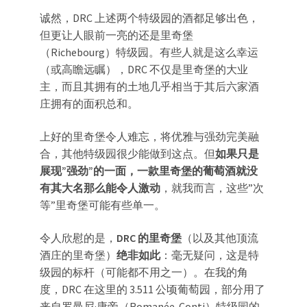
诚然，DRC 上述两个特级园的酒都足够出色，
但更让人眼前一亮的还是里奇堡
（Richebourg）特级园。有些人就是这么幸运
（或高瞻远瞩），DRC 不仅是里奇堡的大业
主，而且其拥有的土地几乎相当于其后六家酒
庄拥有的面积总和。
上好的里奇堡令人难忘，将优雅与强劲完美融
合，其他特级园很少能做到这点。但
如果只是
展现”强劲”的一面，一款里奇堡的葡萄酒就没
有其大名那么能令人激动
，就我而言，这些”次
等”里奇堡可能有些单一。
令人欣慰的是，
DRC 的里奇堡
（以及其他顶流
酒庄的里奇堡）
绝非如此
：毫无疑问，这是特
级园的标杆（可能都不用之一）。在我的角
度，DRC 在这里的 3.511 公顷葡萄园，部分用了
来自罗曼尼·康帝（Romanée-Conti）特级园的