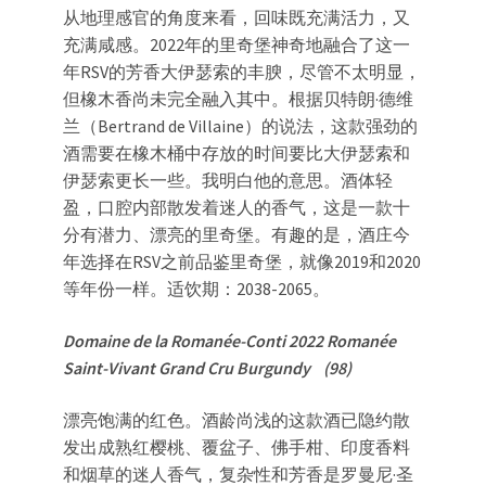
从地理感官的角度来看，回味既充满活力，又
充满咸感。2022年的里奇堡神奇地融合了这一
年RSV的芳香大伊瑟索的丰腴，尽管不太明显，
但橡木香尚未完全融入其中。根据贝特朗·德维
兰（Bertrand de Villaine）的说法，这款强劲的
酒需要在橡木桶中存放的时间要比大伊瑟索和
伊瑟索更长一些。我明白他的意思。酒体轻
盈，口腔内部散发着迷人的香气，这是一款十
分有潜力、漂亮的里奇堡。有趣的是，酒庄今
年选择在RSV之前品鉴里奇堡，就像2019和2020
等年份一样。适饮期：2038-2065。
Domaine de la Romanée-Conti 2022 Romanée
Saint-Vivant Grand Cru Burgundy (98)
漂亮饱满的红色。酒龄尚浅的这款酒已隐约散
发出成熟红樱桃、覆盆子、佛手柑、印度香料
和烟草的迷人香气，复杂性和芳香是罗曼尼·圣