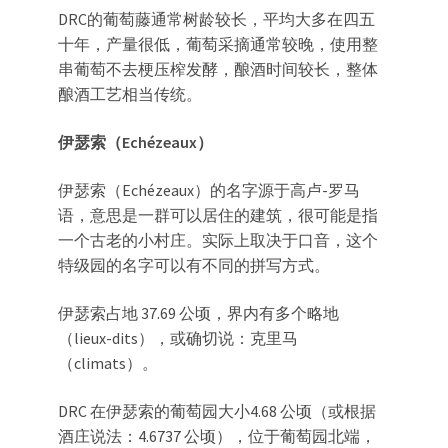
DRC的葡萄藤通常树龄较长，平均大多在四五
十年，产量很低，葡萄采摘通常较晚，使用整
串葡萄不去梗压榨发酵，酿酒时间较长，整体
酿酒工艺相当传统。
伊瑟索（Echézeaux）
伊瑟索（Echézeaux）的名字源于高卢-罗马
语，意思是一群可以居住的建筑，很可能是指
一个古老的小村庄。实际上取决于口音，这个
特级园的名字可以有不同的拼写方式。
伊瑟索占地 37.69 公顷，界内有多个略地
（lieux-dits），或确切说：克里马
（climats）。
DRC 在伊瑟索的葡萄园大小4.68 公顷（或根据
酒庄说法：4.6737 公顷），位于葡萄园北端，