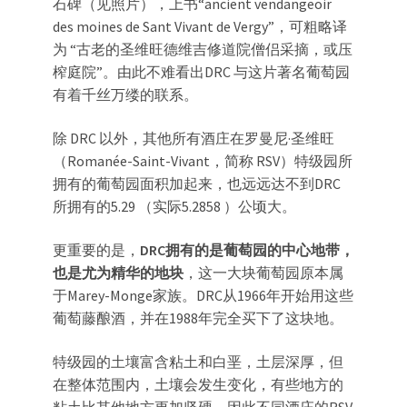
石碑（见照片），上书“ancient vendangeoir
des moines de Sant Vivant de Vergy”，可粗略译
为 “古老的圣维旺德维吉修道院僧侣采摘，或压
榨庭院”。由此不难看出DRC 与这片著名葡萄园
有着千丝万缕的联系。
除 DRC 以外，其他所有酒庄在罗曼尼·圣维旺
（Romanée-Saint-Vivant，简称 RSV）特级园所
拥有的葡萄园面积加起来，也远远达不到DRC
所拥有的5.29 （实际5.2858 ）公顷大。
更重要的是，
DRC拥有的是葡萄园的中心地带，
也是尤为精华的地块
，这一大块葡萄园原本属
于Marey-Monge家族。DRC从1966年开始用这些
葡萄藤酿酒，并在1988年完全买下了这块地。
特级园的土壤富含粘土和白垩，土层深厚，但
在整体范围内，土壤会发生变化，有些地方的
粘土比其他地方更加坚硬，因此不同酒庄的RSV