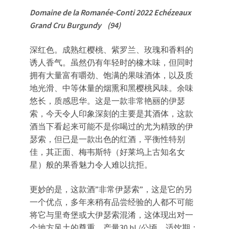
Domaine de la Romanée-Conti 2022 Echézeaux
Grand Cru Burgundy (94)
深红色。成熟红樱桃、紫罗兰、玫瑰和香料的
诱人香气。虽然仍有年轻时的橡木味，但同时
拥有大量富有嚼劲、饱满的果味酒体，以及质
地光滑、中等体量的烟熏和黑樱桃风味。余味
悠长，质感思华。这是一款非常艳丽的伊瑟
索，今天令人印象深刻的主要是其酒体，这款
酒当下看起来可能不是你喝过的尤为精致的伊
瑟索，但已是一款出色的红酒，平衡性特别
佳，其正面、梅韦斯特（好莱坞上古知名女
星）般的果香魅力令人难以抗拒。
更妙的是，这款酒”非常伊瑟索”，这是它的另
一个优点，多年来稍有品尝经验的人都不可能
将它与里奇堡或大伊瑟索混淆，这体现出对一
个地方风土的尊重。产量30 hL/公顷。适饮期：