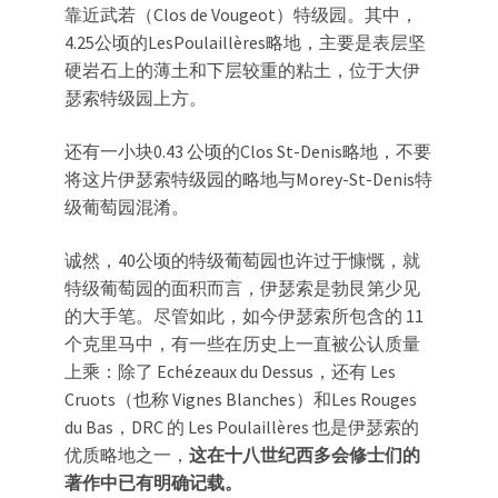
靠近武若（Clos de Vougeot）特级园。其中，
4.25公顷的LesPoulaillères略地，主要是表层坚
硬岩石上的薄土和下层较重的粘土，位于大伊
瑟索特级园上方。
还有一小块0.43 公顷的Clos St-Denis略地，不要
将这片伊瑟索特级园的略地与Morey-St-Denis特
级葡萄园混淆。
诚然，40公顷的特级葡萄园也许过于慷慨，就
特级葡萄园的面积而言，伊瑟索是勃艮第少见
的大手笔。尽管如此，如今伊瑟索所包含的 11
个克里马中，有一些在历史上一直被公认质量
上乘：除了 Echézeaux du Dessus，还有 Les
Cruots（也称 Vignes Blanches）和Les Rouges
du Bas，DRC 的 Les Poulaillères 也是伊瑟索的
优质略地之一，
这在十八世纪西多会修士们的
著作中已有明确记载。