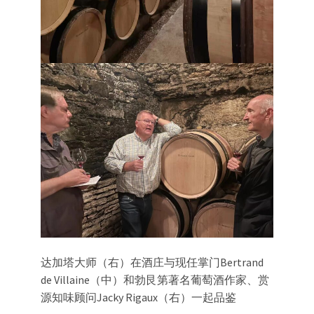
达加塔大师（右）在酒庄与现任掌门Bertrand
de Villaine（中）和勃艮第著名葡萄酒作家、赏
源知味顾问Jacky Rigaux（右）一起品鉴