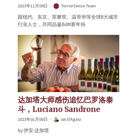
2023年11月09日
TerroirSense Team
跟纽约、东京、苏黎世、温哥华等全球8大城市
行业人士，共同品鉴BdM新年份
达加塔大师感伤追忆巴罗洛泰
斗，Luciano Sandrone
2023年01月06日
Ian D'Agata
by 伊安·达加塔