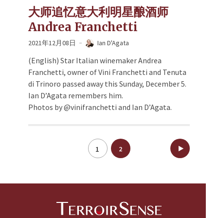
大师追忆意大利明星酿酒师
Andrea Franchetti
2021年12月08日
Ian D'Agata
(English) Star Italian winemaker Andrea
Franchetti, owner of Vini Franchetti and Tenuta
di Trinoro passed away this Sunday, December 5.
Ian D’Agata remembers him.
Photos by @vinifranchetti and Ian D’Agata.
文
1
2
章
分
页