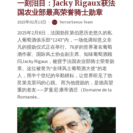
一刻泪目：Jacky Rigaux获法
国农业部最高荣誉骑士勋章
2025年02月13日
TerroirSense Team
2025年2月8日，法国勃艮第伯恩历史悠久的私
人葡萄酒俱乐部“1243”内，一场低调却意义非
凡的授勋仪式正在举行。76岁的世界著名葡萄
酒作家、国际风土协会副主席、知味葡萄酒顾
问Jacky Rigaux，被授予法国农业部骑士荣誉勋
章。这位被誉为“全球风土葡萄酒大使”的老
人，用半个世纪的辛勤耕耘，让世界听见了勃
艮第克里玛的心跳。 而为他授勋的，是德高望
重的老友——罗曼尼·康帝酒庄（Domaine de la
Romanée...