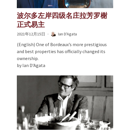
波尔多左岸四级名庄拉芳罗榭
正式易主
2021年12月15日
Ian D'Agata
(English) One of Bordeaux’s more prestigious
and best properties has officially changed its
ownership.
by Ian D’Agata