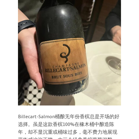
Billecart-Salmon桶酿无年份香槟总是开场的好
选择。虽是这款香槟100%在橡木桶中酿造陈
年，却不显沉重或桶味过多，毫不费力地展现