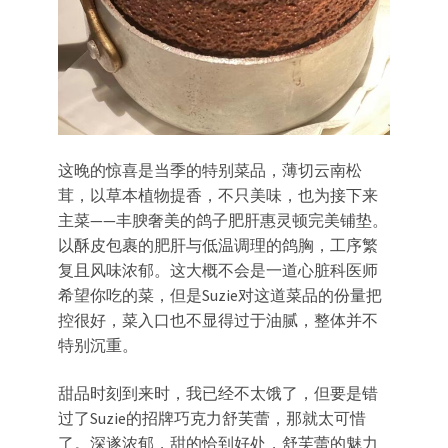
这晚的惊喜是当季的特别菜品，薄切云南松
茸，以草本植物提香，不只美味，也为接下来
主菜——丰腴奢美的鸽子肥肝惠灵顿完美铺垫。
以酥皮包裹的肥肝与低温调理的鸽胸，工序繁
复且风味浓郁。这大概不会是一道心脏科医师
希望你吃的菜，但是Suzie对这道菜品的份量把
控很好，菜入口也不显得过于油腻，整体并不
特别沉重。
甜品时刻到来时，我已经不太饿了，但要是错
过了Suzie的招牌巧克力舒芙蕾，那就太可惜
了。深遂浓郁，甜的恰到好处，舒芙蕾的魅力