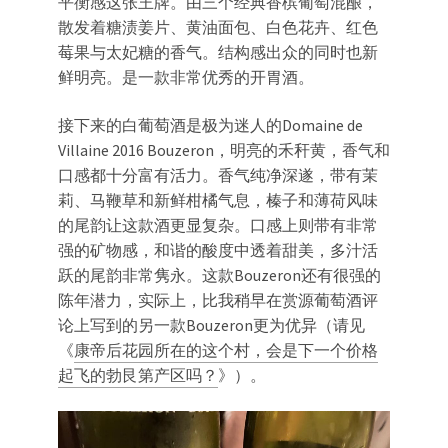
平衡感这张王牌。由三个经典香槟葡萄混酿，
散发着糖渍姜片、黄油面包、白色花卉、红色
莓果与太妃糖的香气。结构感出众的同时也新
鲜明亮。是一款非常优秀的开胃酒。
接下来的白葡萄酒是极为迷人的Domaine de
Villaine 2016 Bouzeron，明亮的禾秆黄，香气和
口感都十分富有活力。香气纯净深遂，带有茉
莉、马鞭草和新鲜柑橘气息，榛子和薄荷风味
的尾韵让这款酒更显复杂。口感上则带有非常
强的矿物感，和谐的酸度中透着甜美，多汁活
跃的尾韵非常隽永。这款Bouzeron还有很强的
陈年潜力，实际上，比我稍早在赏源葡萄酒评
论上写到的另一款Bouzeron更为优异（请见
《
康帝后花园所在的这个村，会是下一个价格
起飞的勃艮第产区吗？
》）。