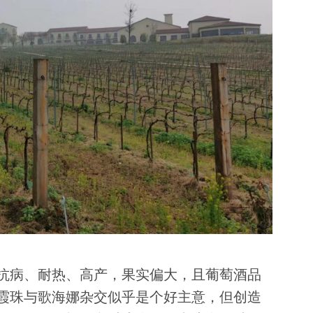
抗病、耐热、高产，果实偏大，且葡萄酒品
霞珠与歌海娜杂交似乎是个好主意，但创造