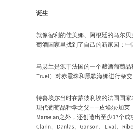
诞生
就像智利的佳美娜、阿根廷的马尔贝克那
萄酒国家里找到了自己的新家园：中
马瑟兰是源于法国的一个酿酒葡萄品种，
Truel）对赤霞珠和黑歌海娜进行杂
特鲁埃尔当时在蒙彼利埃的法国国家农
现代葡萄品种学之父——皮埃尔·加莱（Pi
Marselan之外，还创造出至少17个成
Clarin、Danlas、Ganson、Liva