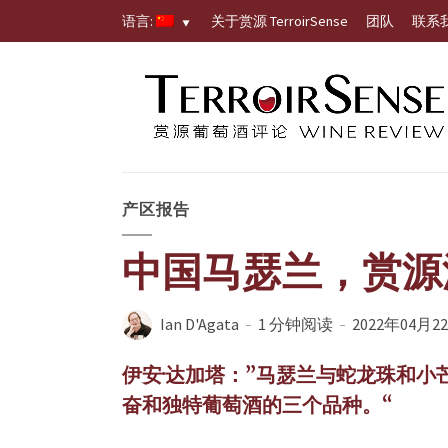
语言:
关于赏源 TerroirSense
团队
联系
产区报告
中国马瑟兰，赏源
Ian D'Agata
1 分钟阅读
2022年04月2
伊安·达加塔：”马瑟兰与蛇龙珠和
奋和独特葡萄酒的三个品种。“