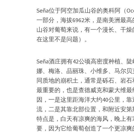
Seña位于阿空加瓜山谷的奥科阿（O
一部分，海拔6962米，是南美洲最
山谷对葡萄来说，有一个漫长、干燥
在这里不是问题）。
Seña酒庄拥有42公顷高密度种植
娜、梅洛、品丽珠、小维多、马尔贝
同质地的崩积土，通常是砾石、岩石
最重要的，也是查德威克和蒙大维最
因，一是这里距海洋大约40公里，
流，二是其靠北部位置，和附近安第
特点是，白天有凉爽的海风，晚上有
要，因为它给葡萄创造了一个更凉爽