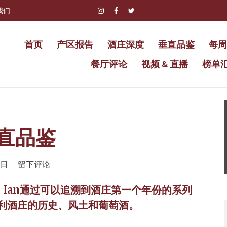
我们
首页
产区报告
酒庄深度
垂直品鉴
每周
餐厅评论
视频 & 直播
榜单
垂直品鉴
0日
留下评论
，Ian通过可以追溯到酒庄第一个年份的系列
利酒庄的历史、风土和葡萄酒。