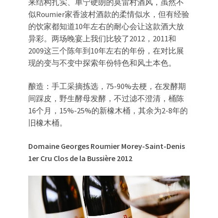
来结构扎实、单宁硬朗的莫雷村酒风，虽然不
似Roumier家香波村酒款的柔情似水，但有经验
的饮家都知道10年左右的耐心会让这款酒大放
异彩。两场晚宴上我们比较了2012，2011和
2009这三个陈年到10年左右的年份，在对比展
现的变与不变中探索年份特色和风土本色。
酿造：手工采摘拣选，75-90%去梗，在发酵期
间踩皮，野生酵母发酵，不过滤不澄清，桶陈
16个月，15%-25%的新橡木桶，其余为2-8年的
旧橡木桶。
Domaine Georges Roumier Morey-Saint-Denis
1er Cru
Clos de la Bussière 2012