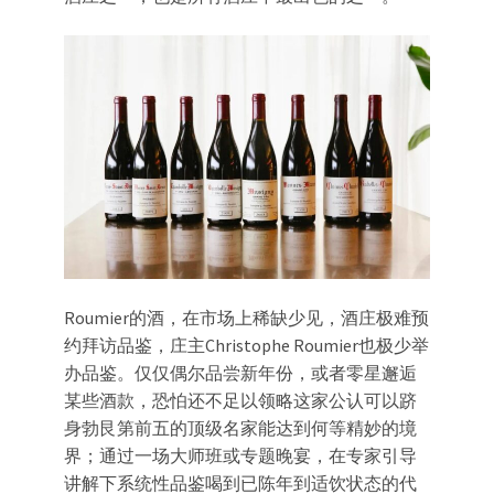
Roumier的酒，在市场上稀缺少见，酒庄极难预
约拜访品鉴，庄主Christophe Roumier也极少举
办品鉴。仅仅偶尔品尝新年份，或者零星邂逅
某些酒款，恐怕还不足以领略这家公认可以跻
身勃艮第前五的顶级名家能达到何等精妙的境
界；通过一场大师班或专题晚宴，在专家引导
讲解下系统性品鉴喝到已陈年到适饮状态的代