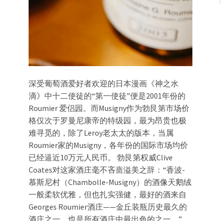
深受葡萄酒爱好者欢迎的日本漫画《神之水
滴》中十二使徒的“第一使徒”便是2001年份的
Roumier 爱侣园。而Musigny作为勃艮第市场价
格仅次于罗曼尼康帝的特级园，最为昂贵也极
难寻觅的，除了Leroy老太太的版本，当属
Roumier家的Musigny，各年份的国际市场均价
已经逼近10万元人民币。 勃艮第权威Clive
Coates对这家酒庄毫不吝啬溢美之辞：“香波-
慕斯尼村（Chambolle-Musigny）的酒像天鹅绒
一般柔软优雅，但也扎实强健，最好的酒来自
Georges Roumier酒庄——金丘装瓶历史最久的
酒庄之一，也是所有酒庄中最出色的之一。”