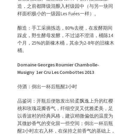
造，之前都降级混酿入村级园中（与另一块同
样面积极小的一级园Les Fuées一样）。
酿造：手工采摘拣选，80%去梗，在发酵期间
踩皮，野生酵母发酵，不过滤不澄清，桶陈14
个月，25%的新橡木桶，其余为2-8年的旧橡木
桶。
Domaine Georges Roumier Chambolle-
Musigny
1er Cru Les Combottes 2013
侍酒：倒出一杯后瓶醒2小时
品鉴词：开瓶后便散发出轻柔飘逸上升的红樱
桃和玫瑰花瓣香气，纤细空灵又优雅柔美，足
以香波村的经典风格，建议稍微偏低的温度为
其微妙香气的变化留一些空间；倒出一杯后瓶
醒2小时左右入杯，在保持之前香气的基础上，