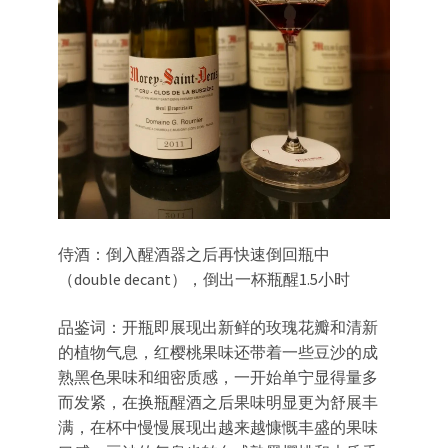
侍酒：倒入醒酒器之后再快速倒回瓶中
（double decant），倒出一杯瓶醒1.5小时
品鉴词：开瓶即展现出新鲜的玫瑰花瓣和清新
的植物气息，红樱桃果味还带着一些豆沙的成
熟黑色果味和细密质感，一开始单宁显得量多
而发紧，在换瓶醒酒之后果味明显更为舒展丰
满，在杯中慢慢展现出越来越慷慨丰盛的果味