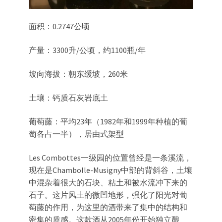
面积：0.2747公顷
产量：3300升/公顷，约1100瓶/年
坡向海拔：朝东缓坡，260米
土壤：钙质石灰岩底土
葡萄藤：平均23年（1982年和1999年种植的葡
萄各占一半），居由式架型
Les Combottes一级园的位置曾经是一条溪流，
现在是Chambolle-Musigny中部的背斜谷，土壤
中混杂着很大的石块、粘土和被水流冲下来的
石子。这片风土的微凹地形，强化了阳光对葡
萄藤的作用，为这里的酒带来了集中的结构和
密集的质感。这款酒从2005年份开始独立酿