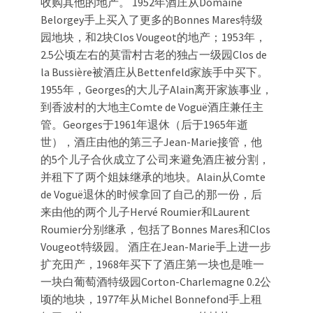
收购其他的地产。 1952年酒庄从Domaine
Belorgey手上买入了更多的Bonnes Mares特级
园地块，和2块Clos Vougeot的地产；1953年，
2.5公顷左右的莫雷村古老的独占一级园Clos de
la Bussière被酒庄从Bettenfeld家族手中买下。
1955年，Georges的大儿子Alain离开家族事业，
到香波村的大地主Comte de Voguë酒庄兼任主
管。Georges于1961年退休（后于1965年逝
世），酒庄由他的第三子Jean-Marie接管，他
的5个儿子合伙成立了公司来避免酒庄被分割，
并租下了两个姐妹继承的地块。Alain从Comte
de Voguë退休的时候拿回了自己的那一份，后
来由他的两个儿子Hervé Roumier和Laurent
Roumier分别继承，包括了Bonnes Mares和Clos
Vougeot特级园。 酒庄在Jean-Marie手上进一步
扩充田产，1968年买下了酒庄第一块也是唯一
一块白葡萄酒特级园Corton-Charlemagne 0.2公
顷的地块，1977年从Michel Bonnefond手上租