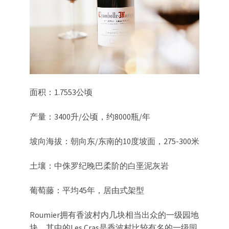
面积：1.7553公顷
产量：3400升/公顷，约8000瓶/年
坡向海拔：朝向东/东南的10度坡面，275-300米
土壤：中侏罗纪晚巴柔阶的白垩泥灰岩
葡萄藤：平均45年，居由式架型
Roumier拥有香波村内几块相当出众的一级园地
块，其中的Les Cras是香波村比较有名的一级园