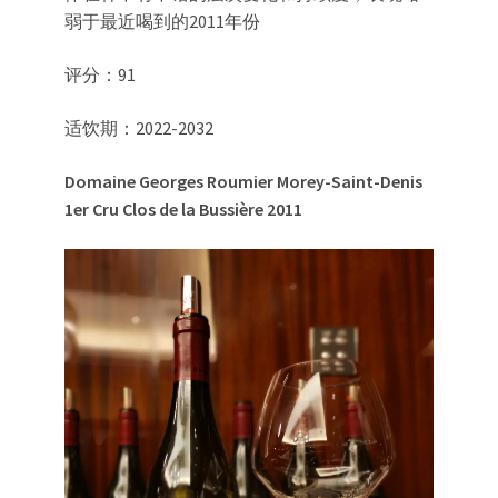
弱于最近喝到的2011年份
评分：91
适饮期：2022-2032
Domaine Georges Roumier Morey-Saint-Denis
1er Cru
Clos de la Bussière 2011