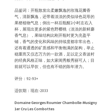
品鉴词：开瓶散发出柔嫩飘逸的玫瑰花瓣香
气，清新飘逸，还带着淡淡的类似绿色花萼的
果梗植物气息；倒出一杯后瓶醒2小时左右入
杯，展现出更多的紫色野樱桃（淡淡的新鲜麝
香气息），果味结构比刚开瓶时更为充盈平
铺，香气的变化和风味的持续度都非常出色，
还有着通透的矿质感和平衡饱满的架构，举止
稳重而又仪态万方的一款酒，足以定义香波村
的经典风格正味，如大家闺秀般秀丽可人；目
前就可以早饮，但也有不错的陈年潜力。
评分：92-93+
适饮期：现在-2033
Domaine Georges Roumier Chambolle-Musigny
1er Cru
Les Combottes