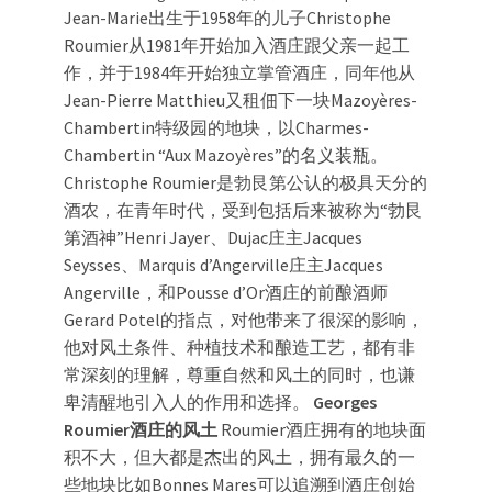
Jean-Marie出生于1958年的儿子Christophe
Roumier从1981年开始加入酒庄跟父亲一起工
作，并于1984年开始独立掌管酒庄，同年他从
Jean-Pierre Matthieu又租佃下一块Mazoyères-
Chambertin特级园的地块，以Charmes-
Chambertin “Aux Mazoyères”的名义装瓶。
Christophe Roumier是勃艮第公认的极具天分的
酒农，在青年时代，受到包括后来被称为“勃艮
第酒神”Henri Jayer、Dujac庄主Jacques
Seysses、Marquis d’Angerville庄主Jacques
Angerville，和Pousse d’Or酒庄的前酿酒师
Gerard Potel的指点，对他带来了很深的影响，
他对风土条件、种植技术和酿造工艺，都有非
常深刻的理解，尊重自然和风土的同时，也谦
卑清醒地引入人的作用和选择。
Georges
Roumier酒庄的风土
Roumier酒庄拥有的地块面
积不大，但大都是杰出的风土，拥有最久的一
些地块比如Bonnes Mares可以追溯到酒庄创始