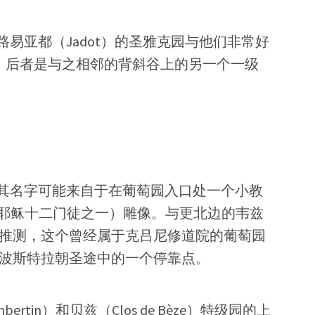
易亚都（Jadot）的圣雅克园与他们非常好
的溢价，后者是与之相邻的背斜谷上的另一个一级
其名字可能来自于在葡萄园入口处一个小教
es，耶稣十二门徒之一）雕像。与更北边的韦兹
学家推测，这个曾经属于克吕尼修道院的葡萄园
孔波斯特拉朝圣途中的一个停靠点。
rtin）和贝兹（Clos de Bèze）特级园的上