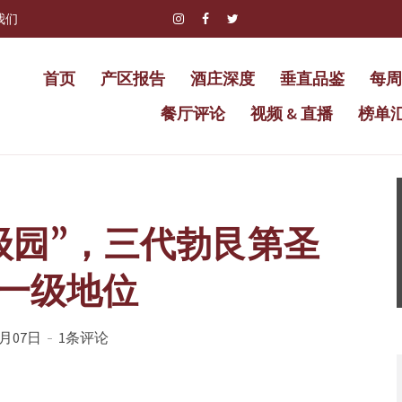
我们
首页
产区报告
酒庄深度
垂直品鉴
每周
餐厅评论
视频 & 直播
榜单
级园”，三代勃艮第圣
一级地位
0月07日
1条评论