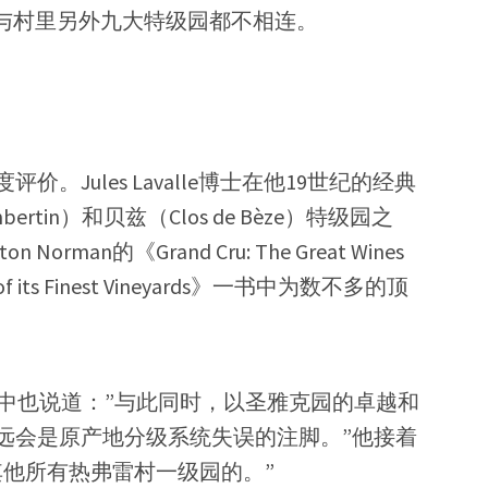
克园与村里另外九大特级园都不相连。
Jules Lavalle博士在他19世纪的经典
tin）和贝兹（Clos de Bèze）特级园之
man的《Grand Cru: The Great Wines
ive of its Finest Vineyards》一书中为数不多的顶
酒》一书中也说道：”与此同时，以圣雅克园的卓越和
远会是原产地分级系统失误的注脚。”他接着
其他所有热弗雷村一级园的。”