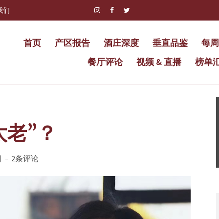
我们
首页
产区报告
酒庄深度
垂直品鉴
每周
餐厅评论
视频 & 直播
榜单
太老”？
日
2条评论