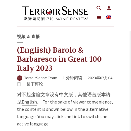
视频 & 直播
(English) Barolo &
Barbaresco in Great 100
Italy 2023
TerroirSense Team
1 分钟阅读
2023年07月04
日
留下评论
对不起这篇文章没有中文版，其他语言版本请
见
English
。 For the sake of viewer convenience,
the content is shown below in the alternative
language. You may click the link to switch the
active language.