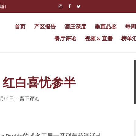
我们
首页
产区报告
酒庄深度
垂直品鉴
每周
餐厅评论
视频 & 直播
榜单
，红白喜忧参半
4月01日
留下评论
 Paulée的盛名开展一系列葡萄酒活动。