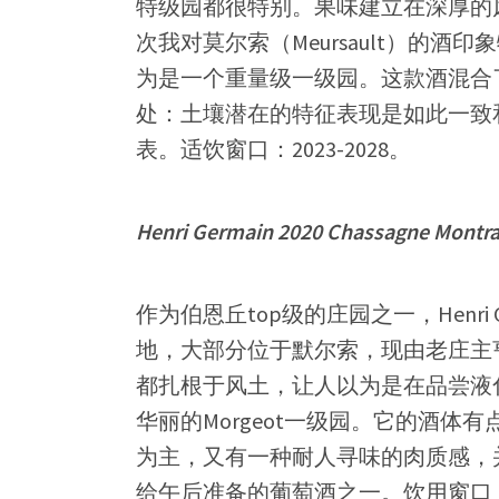
特级园都很特别。果味建立在深厚的
次我对莫尔索（Meursault）的
为是一个重量级一级园。这款酒混合
处：土壤潜在的特征表现是如此一致
表。适饮窗口：2023-2028。
Henri Germain 2020 Chassagne Montr
作为伯恩丘top级的庄园之一，Henri
地，大部分位于默尔索，现由老庄主
都扎根于风土，让人以为是在品尝液化的
华丽的Morgeot一级园。它的酒体有点像
为主，又有一种耐人寻味的肉质感，
给午后准备的葡萄酒之一。饮用窗口：20