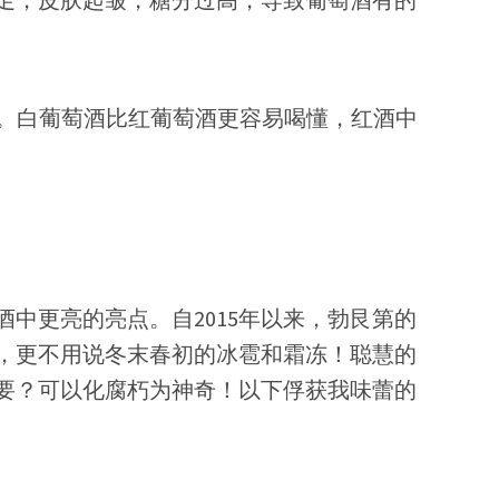
些说法。白葡萄酒比红葡萄酒更容易喝懂，红酒中
中更亮的亮点。自2015年以来，勃艮第的
，更不用说冬末春初的冰雹和霜冻！聪慧的
要？可以化腐朽为神奇！以下俘获我味蕾的