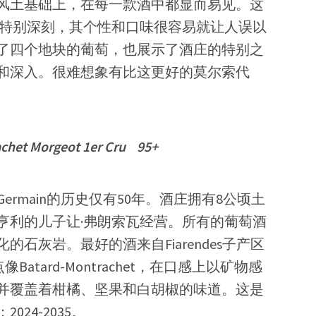
风土基础上，在每一款酒中都显而易见。这
酒印象特别深刻，其个性和口味很容易就让人误以
了四个地块的葡萄，也展示了酒庄的特别之
和深入。很难想象有比这更好的莫尔索代
achet Morgeot 1er Cru 95+
 Germain的历史仅有50年。酒庄拥有8公顷土
亨利的儿子让·弗朗索瓦经营。所有的葡萄酒
石灰岩。最好的酒来自Fiarendes子产区
Batard-Montrachet，在口感上以矿物感
并覆盖着柑橘、坚果和白胡椒的味道。这是
24-2035。