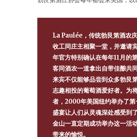
La Paulée，传统勃艮第
收工同庄主相聚一堂，并邀请宾客前
年官方特别确认在每年11月的第三
客同酒农一道拿出自带佳酿共
来宾不仅能够品尝到众多勃艮
志趣相投的葡萄酒爱好者。为
者，2000年美国纽约举办了第一
盛宴让人们从灵魂深处感受到
金山一直定期成功举办这一活
带来的愉悦。