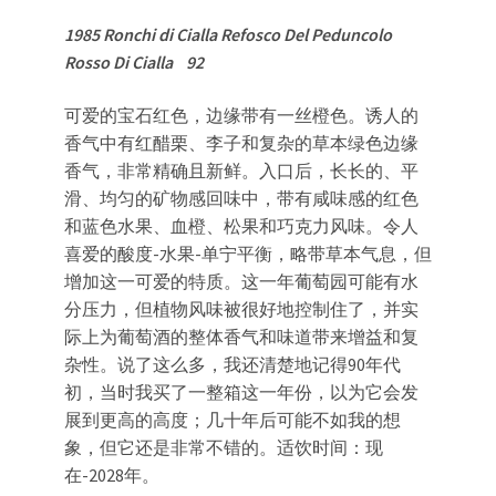
1985 Ronchi di Cialla Refosco Del Peduncolo
Rosso Di Cialla 92
可爱的宝石红色，边缘带有一丝橙色。诱人的
香气中有红醋栗、李子和复杂的草本绿色边缘
香气，非常精确且新鲜。入口后，长长的、平
滑、均匀的矿物感回味中，带有咸味感的红色
和蓝色水果、血橙、松果和巧克力风味。令人
喜爱的酸度-水果-单宁平衡，略带草本气息，但
增加这一可爱的特质。这一年葡萄园可能有水
分压力，但植物风味被很好地控制住了，并实
际上为葡萄酒的整体香气和味道带来增益和复
杂性。说了这么多，我还清楚地记得90年代
初，当时我买了一整箱这一年份，以为它会发
展到更高的高度；几十年后可能不如我的想
象，但它还是非常不错的。适饮时间：现
在-2028年。