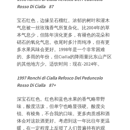
Rosso Di Cialla 87
宝石红色，边缘呈石榴红。浓郁的树叶和灌木
气息被一丝玫瑰香气所复杂化。比2004年的草
本气息少，但陈年演化更多，有褪色的花朵和
硝石的氧化气息。收尾时多汁而纯净，但有更
多水果风味会更好。1998年是一个非常困难
的、多雨的年份，但Cialla的降雨量比东山产区
的其他地方少。适饮时间：现在-2024年。
1997 Ronchi di Cialla Refosco Del Peduncolo
Rosso Di Cialla 87+
深宝石红色。红色和蓝色水果的香气略带野
味，酸度活泼，但单宁也略显强硬。酸度尖
锐、有棱角，不合我的口味。更多肉质感和酒
体会对这款酒更好。考虑到这一年比往年更温
暖，在一定程度上反驳了人们普遍持有的观