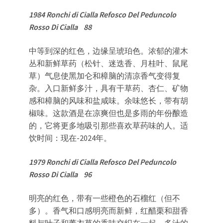
1984 Ronchi di Cialla Refosco Del Peduncolo
Rosso Di Cialla 88
中等到深的红色，边缘呈琥珀色。浓郁的灌木
丛和新鲜草药（松针、迷迭香、月桂叶、鼠尾
草）气息使黑加仑和樟脑的清凉香气变得复
杂。入口新鲜多汁，具有干草药、杏仁、矿物
感和樟脑的风味和盐咸味。余味悠长，带有胡
椒味。这款酒是在凉爽但也是多雨的年份酿造
的，它将更多地吸引那些喜欢草药味的人。适
饮时间：现在-2024年。
1979 Ronchi di Cialla Refosco Del Peduncolo
Rosso Di Cialla 96
明亮的红色，带有一些橙色的石榴红（但不
多）。香气和口感明亮而新鲜，红醋栗和甜香
料与叶子和薰衣草的香味交织在一起。多汁的