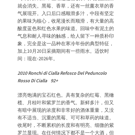
就会消失。黑莓、香草，还有一丝薰衣草的香
气展现开。入口后口感顺滑多汁，中段有坚定
的果味为核心，收尾漫长而顺滑，有大量的高
酸度蓝色和红色水果的味道。回味中有泥土的
气息和耐人寻味的触感，给人留下一种质朴印
象，完全是这一品种在寒冷年份的典型特征，
加上10月20日采摘期间有一些雨水。适饮时
间：现在-2026年。
2010 Ronchi di Cialla Refosco Del Peduncolo
Rosso Di Cialla 92+
漂亮饱满的宝石红色。具有复杂的红莓、黑橄
榄、月桂叶和紫罗兰的香气。新鲜多汁，但又
有暗中展现的浓度和非常好的酒体重量，又没
有不适当、沉重的黑莓、可可和草药的味道。
收尾时，不断累积的长度和有明亮、细微的紫
罗兰显现。在任何情况下都不是一个大酒，但