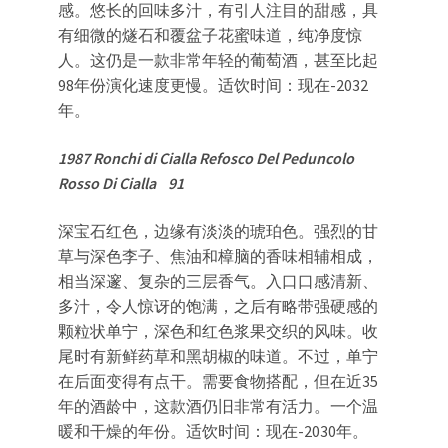
感。悠长的回味多汁，有引人注目的甜感，具
有细微的燧石和覆盆子花蜜味道，纯净度惊
人。这仍是一款非常年轻的葡萄酒，甚至比起
98年份演化速度更慢。适饮时间：现在-2032
年。
1987 Ronchi di Cialla Refosco Del Peduncolo
Rosso Di Cialla 91
深宝石红色，边缘有淡淡的琥珀色。强烈的甘
草与深色李子、焦油和樟脑的香味相辅相成，
相当深邃、复杂的三层香气。入口口感清新、
多汁，令人惊讶的饱满，之后有略带强硬感的
颗粒状单宁，深色和红色浆果交织的风味。收
尾时有新鲜药草和黑胡椒的味道。不过，单宁
在后面变得有点干。需要食物搭配，但在近35
年的酒龄中，这款酒仍旧非常有活力。一个温
暖和干燥的年份。适饮时间：现在-2030年。