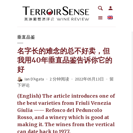
垂直品鉴
名字长的难念的总不好卖，但
我用40年垂直品鉴告诉你它的
好
Ian D'Agata
2 分钟阅读
2022年05月13日
留
下评论
(English) The article introduces one of
the best varieties from Friuli Venezia
Giulia —— Refosco del Peduncolo
Rosso, and a winery which is good at
making it. The wines from the vertical
can date back to 1977.