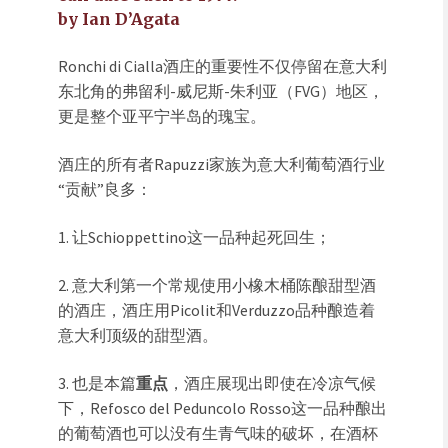
by Ian D’Agata
Ronchi di Cialla酒庄的重要性不仅停留在意大利
东北角的弗留利-威尼斯-朱利亚（FVG）地区，
更是整个亚平宁半岛的瑰宝。
酒庄的所有者Rapuzzi家族为意大利葡萄酒行业
“贡献”良多：
1. 让Schioppettino这一品种起死回生；
2. 意大利第一个常规使用小橡木桶陈酿甜型酒
的酒庄，酒庄用Picolit和Verduzzo品种酿造着
意大利顶级的甜型酒。
3. 也是本篇
重点
，酒庄展现出即使在冷凉气候
下，Refosco del Peduncolo Rosso这一品种酿出
的葡萄酒也可以没有生青气味的破坏，在酒杯