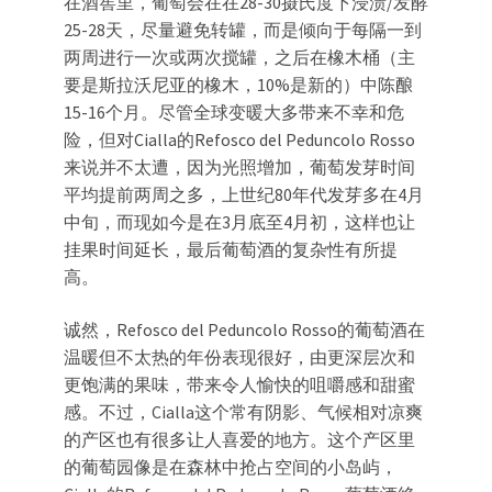
在酒窖里，葡萄会在在28-30摄氏度下浸渍/发酵
25-28天，尽量避免转罐，而是倾向于每隔一到
两周进行一次或两次搅罐，之后在橡木桶（主
要是斯拉沃尼亚的橡木，10%是新的）中陈酿
15-16个月。尽管全球变暖大多带来不幸和危
险，但对Cialla的Refosco del Peduncolo Rosso
来说并不太遭，因为光照增加，葡萄发芽时间
平均提前两周之多，上世纪80年代发芽多在4月
中旬，而现如今是在3月底至4月初，这样也让
挂果时间延长，最后葡萄酒的复杂性有所提
高。
诚然，Refosco del Peduncolo Rosso的葡萄酒在
温暖但不太热的年份表现很好，由更深层次和
更饱满的果味，带来令人愉快的咀嚼感和甜蜜
感。不过，Cialla这个常有阴影、气候相对凉爽
的产区也有很多让人喜爱的地方。这个产区里
的葡萄园像是在森林中抢占空间的小岛屿，