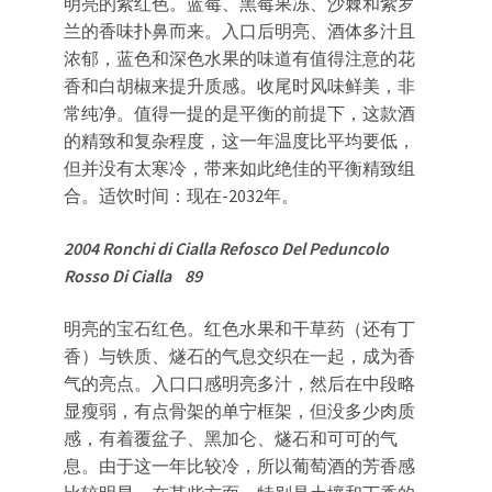
明亮的紫红色。蓝莓、黑莓果冻、沙棘和紫罗
兰的香味扑鼻而来。入口后明亮、酒体多汁且
浓郁，蓝色和深色水果的味道有值得注意的花
香和白胡椒来提升质感。收尾时风味鲜美，非
常纯净。值得一提的是平衡的前提下，这款酒
的精致和复杂程度，这一年温度比平均要低，
但并没有太寒冷，带来如此绝佳的平衡精致组
合。适饮时间：现在-2032年。
2004 Ronchi di Cialla Refosco Del Peduncolo
Rosso Di Cialla 89
明亮的宝石红色。红色水果和干草药（还有丁
香）与铁质、燧石的气息交织在一起，成为香
气的亮点。入口口感明亮多汁，然后在中段略
显瘦弱，有点骨架的单宁框架，但没多少肉质
感，有着覆盆子、黑加仑、燧石和可可的气
息。由于这一年比较冷，所以葡萄酒的芳香感