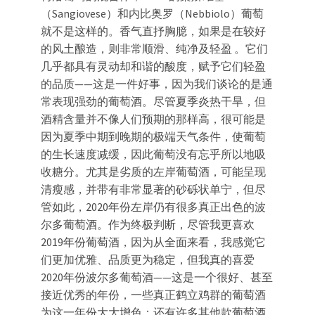
（Sangiovese）和内比奥罗（Nebbiolo）葡萄
就不是这样的。香气直抒胸臆，如果是在较好
的风土酿造，则非常顺滑、纯净及轻盈 。它们
几乎都具有灵动却和谐的酸度，赋予它们轻盈
的品质——这是一件好事，因为我们谈论的是通
常表现强劲的葡萄酒。尽管夏季炎热干旱，但
酒精含量并不像人们预期的那样高，很可能是
因为夏季中期到晚期的极端天气条件，使葡萄
的生长速度减缓，因此葡萄没有忘乎所以地吸
收糖分。尤其是劣质的左岸葡萄酒，可能呈现
清瘦感，并带有非常显著的砂砾状单宁，但尽
管如此，2020年份左岸仍有很多真正出色的波
尔多葡萄酒。作为终极判断，尽管我更喜欢
2019年份葡萄酒，因为从全面来看，我感觉它
们更加优雅、品质更为稳定，但我真的喜爱
2020年份波尔多葡萄酒——这是一个很好、甚至
接近优秀的年份，一些真正鹤立鸡群的葡萄酒
为这一年份大大增色；还有许多其他款葡萄酒