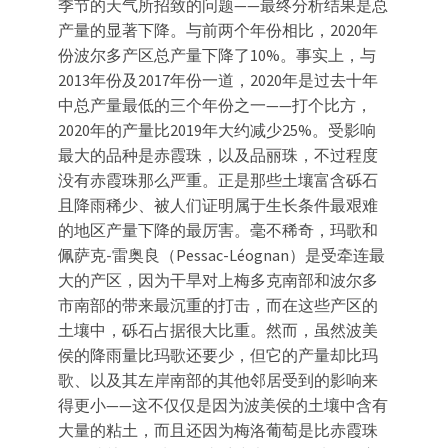
季节的天气所招致的问题——最终分析结果是总
产量的显著下降。与前两个年份相比，2020年
份波尔多产区总产量下降了10%。事实上，与
2013年份及2017年份一道，2020年是过去十年
中总产量最低的三个年份之一——打个比方，
2020年的产量比2019年大约减少25%。受影响
最大的品种是赤霞珠，以及品丽珠，不过程度
没有赤霞珠那么严重。正是那些土壤富含砾石
且降雨稀少、被人们证明属于生长条件最艰难
的地区产量下降的最厉害。毫不稀奇，玛歌和
佩萨克-雷奥良（Pessac-Léognan）是受牵连最
大的产区，因为干旱对上梅多克南部和波尔多
市南部的带来最沉重的打击，而在这些产区的
土壤中，砾石占据很大比重。然而，虽然波美
侯的降雨量比玛歌还要少，但它的产量却比玛
歌、以及其左岸南部的其他邻居受到的影响来
得更小——这不仅仅是因为波美侯的土壤中含有
大量的粘土，而且还因为梅洛葡萄是比赤霞珠