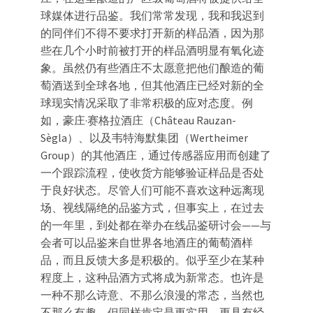
球媒体进行品鉴。我们常常发现，我和我迟到
的同伴们不得不要求打开新的样品酒，因为那
些在几个小时前被打开的样品酒明显有氧化迹
象。虽然仍有些酒庄不太愿意把他们酿造的葡
萄酒送到全球各地，但其他酒庄已经对新的全
球现实情况采取了非常积极的应对态度。例
如，豪庄·赛格拉酒庄（Château Rauzan-
Sègla）、以及韦特海默集团（Wertheimer
Group）的其他酒庄，通过传感器应用而创建了
一个跟踪流程，使收货方能够验证样品是否处
于良好状态。尽管人们可能不喜欢这种远离现
场、视线隔绝的品鉴方式，但事实上，在过去
的一年里，到处都在举办在线品鉴研讨会——与
会者可以品鉴来自世界各地酒庄的葡萄酒样
品，而且反馈大多是积极的。似乎至少在某种
程度上，这种品酒方式将成为新常态。也许是
一种不那么诗意、不那么浪漫的常态，当然也
不那么有趣，但同样肯定是更实用、更具有经