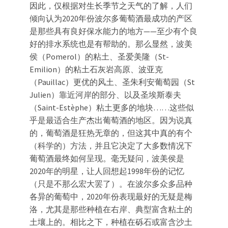
因此，仅根据对生长季节之天气的了解，人们
倾向认为2020年份波尔多葡萄酒最成功的产区
是那些具有良好保水能力的地方——至少有个良
好的排水系统也是有帮助的。那么显然，波美
侯（Pomerol）的粘土、圣爱美隆（St-
Emilion）的粘土石灰岩高原、波亚克
（Pauillac）更优的风土、圣朱利安葡萄园（St
Julien）靠近河岸的部分、以及圣埃斯泰夫
（Saint-Estèphe）粘土更多的地块……这些似
乎是最适合生产杰出葡萄酒的地区。因为说真
的，葡萄酒是狂热无章的，但这其中真的有个
（科学的）方法，并且它决定了大多数情况下
葡萄酒最终如何呈现。毫无疑问，波美侯是
2020年的明星，让人回想起1998年份的记忆
（只是不那么宏大罢了）。在波尔多众多品种
各异的葡萄中，2020年份表现最好的无疑是梅
洛，尤其是那些种植在右岸、典型富含粘土的
土壤上的。相比之下，种植在砾石或富含沙土