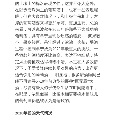
的土壤上的梅洛表现欠佳，这并不令人意外。
在以赤霞珠为主的葡萄酒中，也有一些表现耀
眼，但在大多数情况下，和上好年份相比，左
岸的葡萄酒要来得更加单薄、更加生硬。总的
来看，可以说波尔多2020年份那些不太成功的
葡萄酒，具有单宁呈现沙质感的瑕疵——浆果较
小、果皮较厚、果汁经过了浓缩，这都让酿酒
过程中控制单宁成为2020年最重大的挑战。一
些酒款的酒精度还比较高、表达不够细腻，特
定风土特征表达得模糊不清。不过在大多数情
况下，圣爱美隆继续其受欢迎的趋势，出产更
适合饮用的葡萄酒——明显地，很多酿酒顾问已
经不再追寻5~10年前典型的那种“巨无霸”大
酒，尽管有些人似乎仍然生活在时间隧道中，
在那里，浓黑似墨、比橡木桶更要橡木桶味儿
的葡萄酒仍然被认为是适饮的。
2020
年份的天气情况