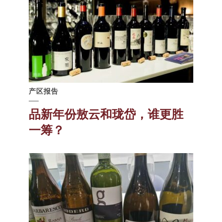
产区报告
品新年份敖云和珑岱，谁更胜
一筹？