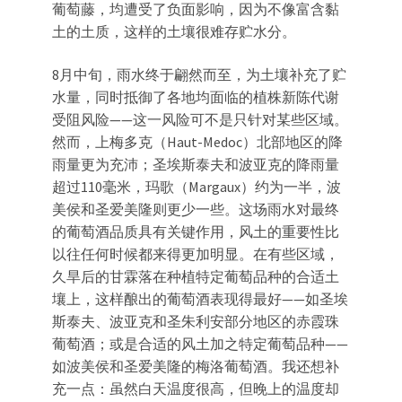
葡萄藤，均遭受了负面影响，因为不像富含黏
土的土质，这样的土壤很难存贮水分。
8月中旬，雨水终于翩然而至，为土壤补充了贮
水量，同时抵御了各地均面临的植株新陈代谢
受阻风险——这一风险可不是只针对某些区域。
然而，上梅多克（Haut-Medoc）北部地区的降
雨量更为充沛；圣埃斯泰夫和波亚克的降雨量
超过110毫米，玛歌（Margaux）约为一半，波
美侯和圣爱美隆则更少一些。这场雨水对最终
的葡萄酒品质具有关键作用，风土的重要性比
以往任何时候都来得更加明显。在有些区域，
久旱后的甘霖落在种植特定葡萄品种的合适土
壤上，这样酿出的葡萄酒表现得最好——如圣埃
斯泰夫、波亚克和圣朱利安部分地区的赤霞珠
葡萄酒；或是合适的风土加之特定葡萄品种——
如波美侯和圣爱美隆的梅洛葡萄酒。我还想补
充一点：虽然白天温度很高，但晚上的温度却