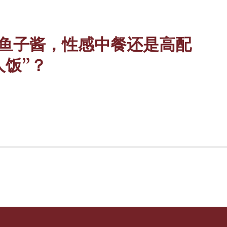
鱼子酱，性感中餐还是高配
人饭”？