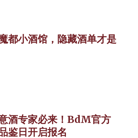
魔都小酒馆，隐藏酒单才是
意酒专家必来！BdM官方
品鉴日开启报名