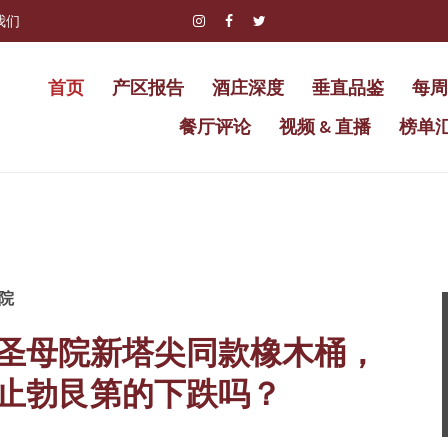
我们
首页
产区报告
酒庄深度
垂直品鉴
每周
餐厅评论
视频 & 直播
榜单
院
圣母院新塔尖同款橡木桶，
止勃艮第的下跌吗？