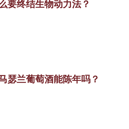
么要终结生物动力法？
马瑟兰葡萄酒能陈年吗？