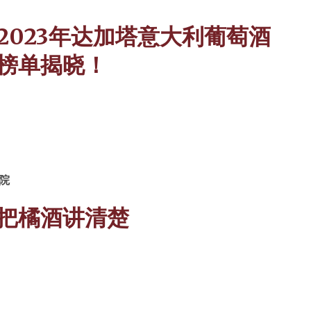
2023年达加塔意大利葡萄酒
榜单揭晓！
院
把橘酒讲清楚